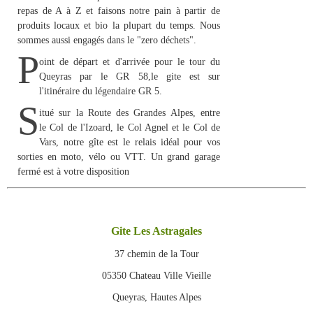
repas de A à Z et faisons notre pain à partir de
produits locaux et bio la plupart du temps. Nous
sommes aussi engagés dans le "zero déchets".
P
oint de départ et d'arrivée pour le tour du
Queyras par le
GR 58
,le gite est sur
l'itinéraire du légendaire
GR 5.
S
itué sur la
Route des Grandes Alpes
, entre
le
Col de l'Izoard
, le
Col Agnel
et le
Col de
Vars
, notre gîte est le relais idéal pour vos
sorties en moto, vélo ou VTT. Un
grand garage
fermé est à votre disposition
Gite Les Astragales
37 chemin de la Tour
05350 Chateau Ville Vieille
Queyras, Hautes Alpes