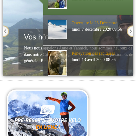
Ouverture le 26 Décembre
lundi 7 décembre 2020 09:56
Vos hôtes
Nous nous appelons Anne et Yannick, nous sommes heureux de vo
Rénovation des sanitaires
dans notre Gîte Les Astragales. Nous sommes des passionnés de 
lundi 13 avril 2020 08:56
générale. Etant...
Sauna
samedi 30 janvier 2016 23:00